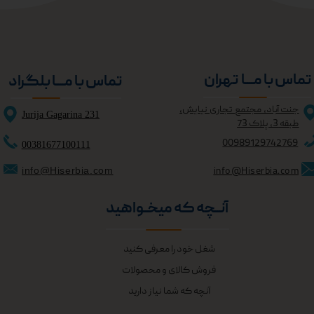
تماس با مــــا تهران
تماس با مــــا بلگراد
جنت آباد، مجتمع تجاری نیایش،
Jurija Gagarina 231
طبقه 3، پلاک 73
0098
9129742769
00381677100111
info@Hiserbia.com
info@Hiserbia.com
آنــچه که میخــواهید
شغل خود را معرفی کنید
فروش کالای و محصولات
آنچه که شما نیاز دارید