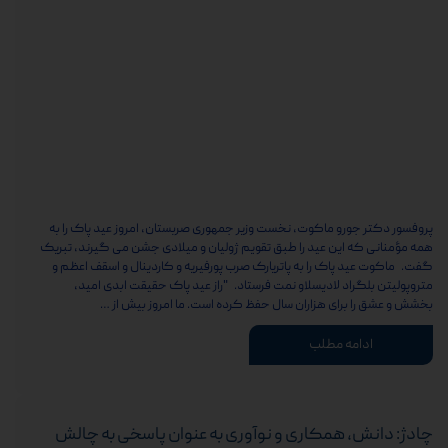
پروفسور دکتر جورو ماکوت، نخست وزیر جمهوری صربستان، امروز عید پاک را به
همه مؤمنانی که این عید را طبق تقویم ژولیان و میلادی جشن می گیرند، تبریک
گفت. ماکوت عید پاک را به پاتریارک صرب پورفیریه و کاردینال و اسقف اعظم و
متروپولیتن بلگراد لادیسلاو نمت فرستاد. "راز عید پاک حقیقت ابدی امید،
بخشش و عشق را برای هزاران سال حفظ کرده است. ما امروز بیش از …
ادامه مطلب
چادژ: دانش، همکاری و نوآوری به عنوان پاسخی به چالش