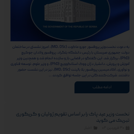
به دعوت نخست‌وزیر پروفسور جورو ماکوت (MD، DSc)، امروز نشستی در ساختمان
دولت جمهوری صربستان با رئیس دانشگاه بلگراد، پروفسور ولادان جوکیچ
(PhD)، برگزار شد. این گفتگو در فضایی باز و سازنده انجام شد و همچنین وزیر
آموزش و پرورش، دانشیار دژان ووک استانکوویچ (PhD)، و وزیر علوم، توسعه فناوری
و نوآوری، آکادمیسین پروفسور بلا بالینت (MD، DSc)، نیز در این نشست حضور
داشتند. شرکت‌کنندگان در این جلسه توافق کردند …
ادامه مطلب
نخست وزیر عید پاک را بر اساس تقویم ژولیان و گریگوری
تبریک می گوید
۳۰ فروردین ۰۴
اخبار