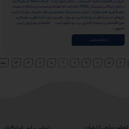
امروز در همایش تجاری "صربستان - شمال شرق ایتالیا - ارتباط منطقه ای بازرگانان"
در اتاق بازرگانی صربستان (PKS) اعلام شد که همکاری صربستان و ایتالیا در زمینه
های فناوری های نوآورانه، تجارت و لجستیک و همچنین کار مشترک برای باز کردن
بازارهای جدید و تقویت روابط تجاری موجود، کلیدی برای ادامه تقویت همکاری
های اقتصادی و سرمایه گذاری بین دو کشور است. الکساندر ووچیچ، رئیس
جمهور …
ادامه مطلب
۴
۵
۶
۷
۸
۹
۱۰
۱۱
۱۲
۱۳
بعد
تماس با مــــا تهران
تماس با مــــا بلگراد