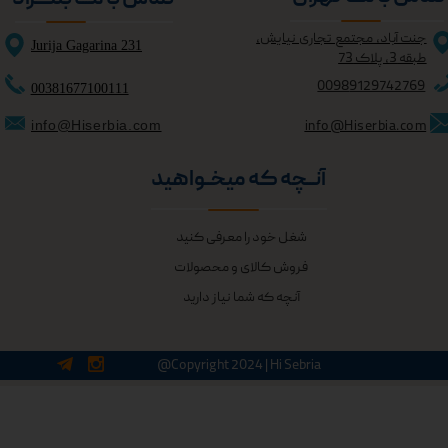
جنت آباد، مجتمع تجاری نیایش،
Jurija Gagarina 231
طبقه 3، پلاک 73
0098
9129742769
00381677100111
info@Hiserbia.com
info@Hiserbia.com
آنــچه که میخــواهید
شغل خود را معرفی کنید
فروش کالای و محصولات
آنچه که شما نیاز دارید
@Copyright 2024 | Hi Sebria