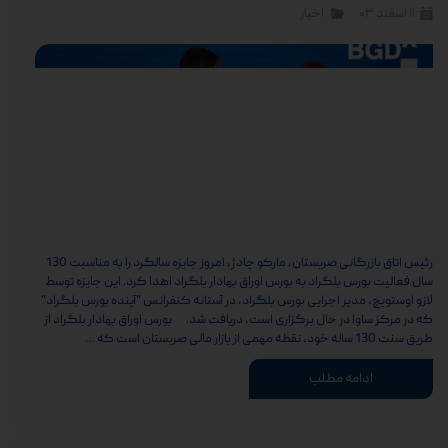
۱۱ اسفند ۰۳
اخبار
رئیس اتاق بازرگانی صربستان، مارکو چادژ، امروز جایزه سالگرد را به مناسبت 130
سال فعالیت بورس بلگراد به بورس اوراق بهادار بلگراد اهدا کرد. این جایزه توسط
لازو اوستویچ، مدیر اجرایی بورس بلگراد، در آستانه کنفرانس "آینده بورس بلگراد"
که در مرکز ساوا در حال برگزاری است، دریافت شد. بورس اوراق بهادار بلگراد از
طریق سنت 130 ساله خود، نقطه مهمی از بازار مالی صربستان است که …
ادامه مطلب