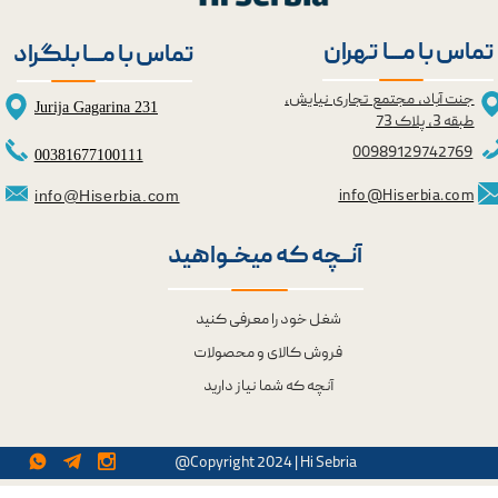
تماس با مــــا تهران
تماس با مــــا بلگراد
جنت آباد، مجتمع تجاری نیایش،
Jurija Gagarina 231
طبقه 3، پلاک 73
0098
9129742769
00381677100111
info@Hiserbia.com
info@Hiserbia.com
آنــچه که میخــواهید
شغل خود را معرفی کنید
فروش کالای و محصولات
آنچه که شما نیاز دارید
@Copyright 2024 | Hi Sebria