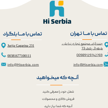
تماس با مــــا تهران
تماس با مــــا بلگراد
جنت آباد، مجتمع تجاری نیایش،
Jurija Gagarina 231
طبقه 3، پلاک 73
0098
9129742769
00381677100111
info@Hiserbia.com
info@Hiserbia.com
آنــچه که میخــواهید
شغل خود را معرفی کنید
فروش کالای و محصولات
آنچه که شما نیاز دارید