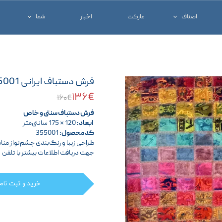
اصناف
مارکت
اخبار
شما
خدماتی و تجاری
شغل خود را معرفی ک
درمانی
کالای خود را معرفی ک
فرش دستباف ایرانی 355001
شرکت ها
آنچه که شما نیاز دار
۱۳۶€
۱۶۰€
فرش دستباف سنتی و خاص
ابعاد:
120 × 175 سانتی‌متر
کد محصول:
355001
طراحی زیبا و رنگ‌بندی چشم‌نواز م
جهت دریافت اطلاعات بیشتر با تلفن
خرید و ثبت نام