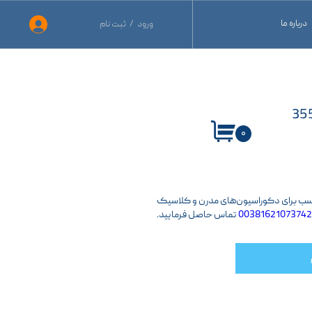
درباره ما
ورود
/
ثبت نام
حساب کاربری من
نید
تغییر گذر واژه
نید
سفارشات
ید
خروج از حساب کاربری
۰
ناسب برای دکوراسیون‌های مدرن و کلاسیک
00381621073742
تماس حاصل فرمایید.