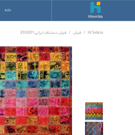
خانه
Hiserbia
Hi Sebria
فرش
فرش دستباف ایرانی 355001