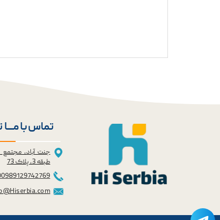
تماس با مــــا 
جنت آباد، مجتمع 
طبقه 3، پلاک 73
0098
9129742769
fo@Hiserbia.com