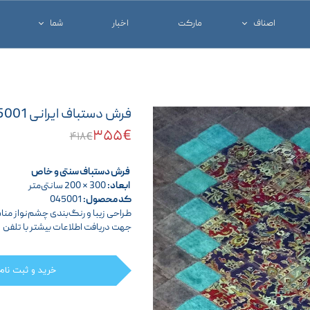
اصناف
مارکت
اخبار
شما
خدماتی و تجاری
شغل خود را معرفی ک
درمانی
کالای خود را معرفی ک
فرش دستباف ایرانی 045001
شرکت ها
آنچه که شما نیاز دار
۳۵۵€
۴۱۸€
فرش دستباف سنتی و خاص
ابعاد:
300 × 200 سانتی‌متر
کد محصول:
045001
طراحی زیبا و رنگ‌بندی چشم‌نواز م
جهت دریافت اطلاعات بیشتر با تلفن
خرید و ثبت نام