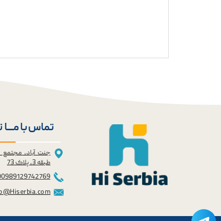
تماس با مــــا 
جنت آباد، مجتمع 
طبقه 3، پلاک 73
0098
9129742769
fo@Hiserbia.com