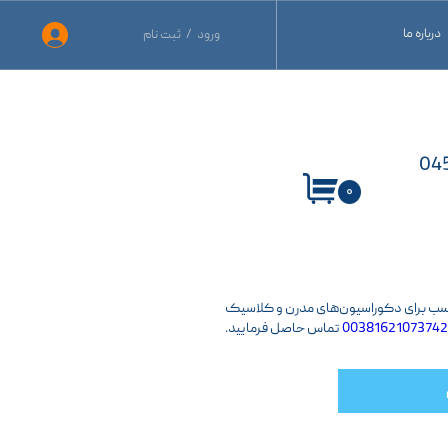
درباره ما
ورود
/
ثبت نام
حساب کاربری من
نید
تغییر گذر واژه
نید
سفارشات
ید
خروج از حساب کاربری
۰
ناسب برای دکوراسیون‌های مدرن و کلاسیک
00381621073742
تماس حاصل فرمایید.