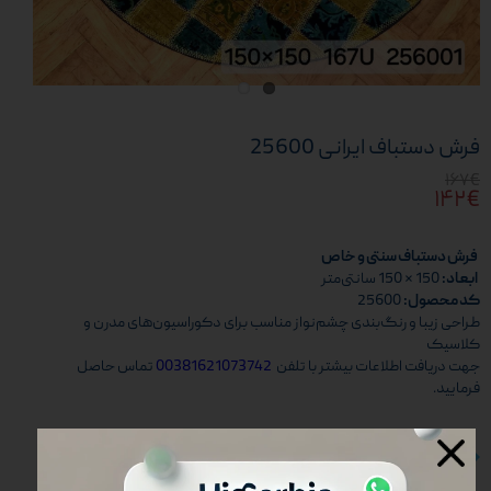
فرش دستباف ایرانی 25600
۱۶۷€
۱۴۲€
فرش دستباف سنتی و خاص
ابعاد:
150 × 150 سانتی‌متر
کد محصول:
25600
طراحی زیبا و رنگ‌بندی چشم‌نواز مناسب برای دکوراسیون‌های مدرن و
کلاسیک
جهت دریافت اطلاعات بیشتر با تلفن
00381621073742
تماس حاصل
فرمایید.
خرید و ثبت نام