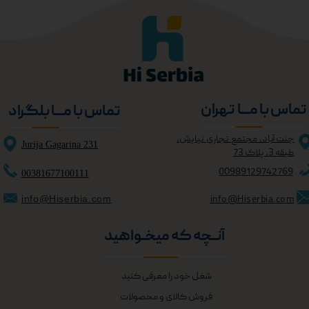
تماس با مــــا تهران
تماس با مــــا بلگراد
جنت آباد، مجتمع تجاری نیایش،
Jurija Gagarina 231
طبقه 3، پلاک 73
0098
9129742769
00381677100111
info@Hiserbia.com
info@Hiserbia.com
آنــچه که میخــواهید
شغل خود را معرفی کنید
فروش کالای و محصولات