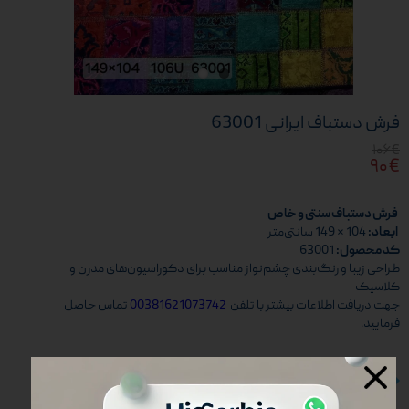
فرش دستباف ایرانی 63001
۱۰۶€
۹۰€
فرش دستباف سنتی و خاص
ابعاد:
104 × 149 سانتی‌متر
کد محصول:
63001
طراحی زیبا و رنگ‌بندی چشم‌نواز مناسب برای دکوراسیون‌های مدرن و
کلاسیک
جهت دریافت اطلاعات بیشتر با تلفن
00381621073742
تماس حاصل
فرمایید.
خرید و ثبت نام