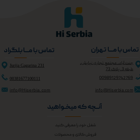
تماس با مــــا تهران
تماس با مــــا بلگراد
جنت آباد، مجتمع تجاری نیایش،
Jurija Gagarina 231
طبقه 3، پلاک 73
0098
9129742769
00381677100111
info@Hiserbia.com
info@Hiserbia.com
آنــچه که میخــواهید
شغل خود را معرفی کنید
فروش کالای و محصولات