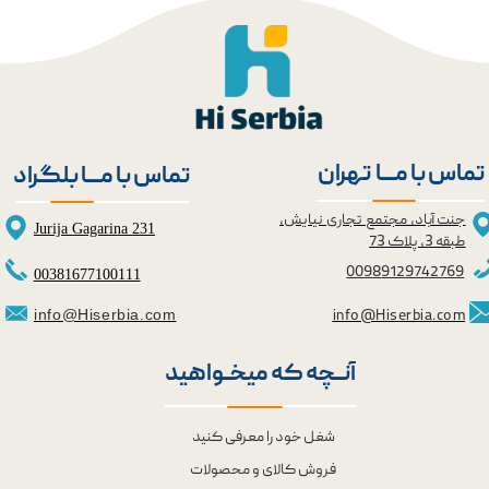
تماس با مــــا تهران
تماس با مــــا بلگراد
جنت آباد، مجتمع تجاری نیایش،
Jurija Gagarina 231
طبقه 3، پلاک 73
0098
9129742769
00381677100111
info@Hiserbia.com
info@Hiserbia.com
آنــچه که میخــواهید
شغل خود را معرفی کنید
فروش کالای و محصولات