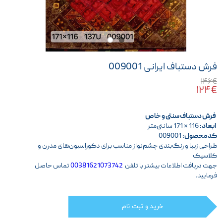
فرش دستباف ایرانی 009001
۱۴۶€
۱۲۴€
فرش دستباف سنتی و خاص
ابعاد:
116 × 171 سانتی‌متر
کد محصول:
009001
طراحی زیبا و رنگ‌بندی چشم‌نواز مناسب برای دکوراسیون‌های مدرن و
کلاسیک
جهت دریافت اطلاعات بیشتر با تلفن
00381621073742
تماس حاصل
فرمایید.
خرید و ثبت نام