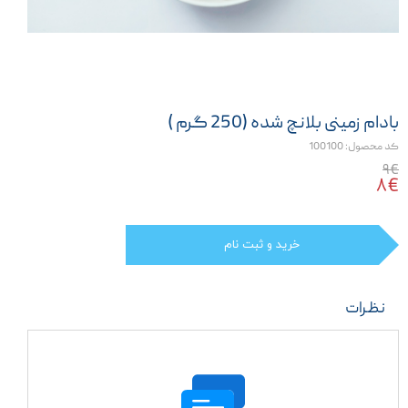
بادام زمینی بلانچ شده (250 گرم )
کد محصول: 100100
۹€
۸€
خرید و ثبت نام
نظرات