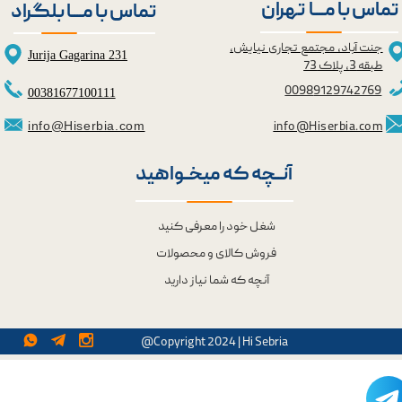
تماس با مــــا تهران
تماس با مــــا بلگراد
جنت آباد، مجتمع تجاری نیایش،
Jurija Gagarina 231
طبقه 3، پلاک 73
0098
9129742769
00381677100111
info@Hiserbia.com
info@Hiserbia.com
آنــچه که میخــواهید
شغل خود را معرفی کنید
فروش کالای و محصولات
آنچه که شما نیاز دارید
@Copyright 2024 | Hi Sebria