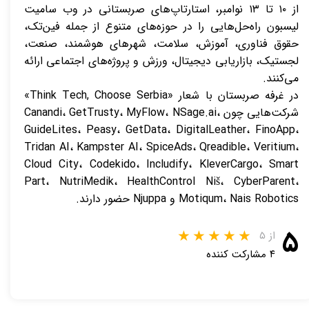
از ۱۰ تا ۱۳ نوامبر، استارتاپ‌های صربستانی در وب سامیت
لیسبون راه‌حل‌هایی را در حوزه‌های متنوع از جمله فین‌تک،
حقوق فناوری، آموزش، سلامت، شهرهای هوشمند، صنعت،
لجستیک، بازاریابی دیجیتال، ورزش و پروژه‌های اجتماعی ارائه
می‌کنند.
در غرفه صربستان با شعار «Think Tech, Choose Serbia»
شرکت‌هایی چون Canandi، GetTrusty، MyFlow، NSage.ai،
GuideLites، Peasy، GetData، DigitalLeather، FinoApp،
Tridan AI، Kampster AI، SpiceAds، Qreadible، Veritium،
Cloud City، Codekido، Includify، KleverCargo، Smart
Part، NutriMedik، HealthControl Niš، CyberParent،
Motiqum، Nais Robotics و Njuppa حضور دارند.
۵
از ۵
۴ مشارکت کننده