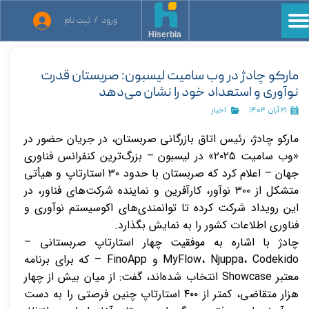
ورود
/
ثبت نام
حساب کاربری من
Hiserbia
تغییر گذر واژه
مارکو چادژ در وب سامیت لیسبون: صربستان قدرت
نوآوری و استعداد خود را نشان می‌دهد
سفارشات
۲۱ آبان ۱۴۰۴
اخبار
خروج از حساب کاربری
م
ارکو چادژ، رئیس اتاق بازرگانی صربستان، در جریان حضور در
«وب سامیت ۲۰۲۵» در لیسبون – بزرگ‌ترین کنفرانس فناوری
جهان – اعلام کرد که صربستان با حدود ۳۰ استارتاپ و هیأتی
متشکل از ۳۰۰ نوآور، کارآفرین و نماینده شرکت‌های فناور، در
این رویداد شرکت کرده تا توانمندی‌های اکوسیستم نوآوری و
فناوری اطلاعات کشور را به نمایش بگذارد.
چادژ با اشاره به موفقیت چهار استارتاپ صربستانی –
MyFlow، Njuppa، Codekido و FinoApp – که برای برنامه
معتبر Showcase انتخاب شده‌اند، گفت: از میان بیش از چهار
هزار متقاضی، کمتر از ۴۰۰ استارتاپ چنین فرصتی را به دست