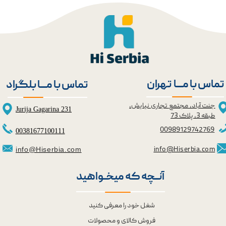
تماس با مــــا تهران
تماس با مــــا بلگراد
جنت آباد، مجتمع تجاری نیایش،
Jurija Gagarina 231
طبقه 3، پلاک 73
0098
9129742769
00381677100111
info@Hiserbia.com
info@Hiserbia.com
آنــچه که میخــواهید
★
★
شغل خود را معرفی کنید
فروش کالای و محصولات