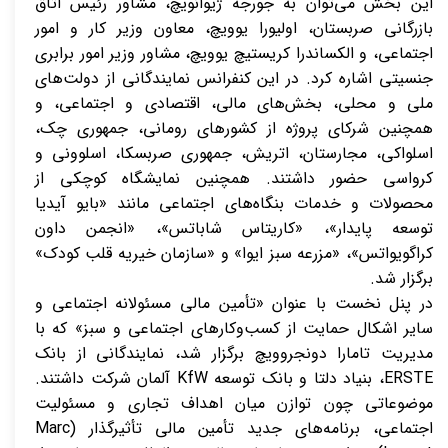
این بخش می‌توان به جورجه ژیوانویچ، مشاور رئیس اتاق
بازرگانی صربستان، اولیورا یوویچ، معاون وزیر کار و امور
اجتماعی، و الکساندرا کریستیچ یوویچ، مشاور وزیر امور برابری
جنسیتی اشاره کرد. در این کنفرانس نمایندگانی از دولت‌های
ملی و محلی، بخش‌های مالی، اقتصادی و اجتماعی، و
همچنین شرکای پروژه از کشورهای رومانی، جمهوری چک،
اسلواکی، مجارستان، اتریش، جمهوری صربسکا، اسلوونی و
کرواسی حضور داشتند. همچنین نمایشگاه کوچکی از
محصولات و خدمات بنگاه‌های اجتماعی مانند «بایو آیدیا
توسعه پایدار»، «کاریتاس شاباتس»، «انجمن داون
کراگویواتس»، «مزرعه سبز ایوا» و «سازمان خیریه قلب کودک»
برگزار شد.
در پنل نخست با عنوان «تأمین مالی مسئولانه اجتماعی و
سایر اشکال حمایت از کسب‌وکارهای اجتماعی و سبز» که با
مدیریت تامارا دونجروویچ برگزار شد، نمایندگانی از بانک
ERSTE،
بنیاد دلتا و بانک توسعه
KfW
آلمان شرکت داشتند.
موضوعاتی چون توازن میان اهداف تجاری و مسئولیت
اجتماعی، برنامه‌های جدید تأمین مالی تأثیرگذار (
Marc