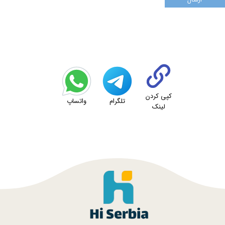
کپی کردن
تلگرام
واتساپ
لینک
★
★