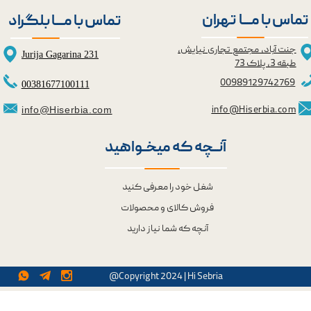
تماس با مــــا تهران
تماس با مــــا بلگراد
جنت آباد، مجتمع تجاری نیایش،
Jurija Gagarina 231
طبقه 3، پلاک 73
0098
9129742769
00381677100111
info@Hiserbia.com
info@Hiserbia.com
آنــچه که میخــواهید
شغل خود را معرفی کنید
فروش کالای و محصولات
آنچه که شما نیاز دارید
@Copyright 2024 | Hi Sebria