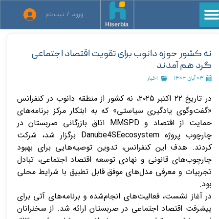
ورود
/
ثبت نام
حساب کاربری من
Hiserbia
تغییر گذر واژه
نه کشور حوزه دانوب برای تقویت اقتصاد اجتماعی
گرد هم آمدند
سفارشات
۰۳ آبان ۱۴۰۴
اخبار
خروج از حساب کاربری
در تاریخ
۲۲
اکتبر
۲۰۲۵،
نه کشور از منطقه دانوب در کنفرانس
«گفت‌وگوی یادگیری سیاستی» که به ابتکار مرکز برنامه‌های
حمایت از اقتصاد و
MMSPD
اتاق بازرگانی صربستان در
چارچوب پروژه
Danube4SEecosystem
برگزار شد، شرکت
کردند. هدف این کنفرانس، تدوین توصیه‌هایی برای بهبود
چارچوب‌های قانونی و نهادی توسعه اقتصاد اجتماعی، تبادل
تجربیات و معرفی مدل‌های موفق قابل تطبیق با شرایط محلی
بود.
در آغاز نشست، فعالیت‌های انجام‌شده و برنامه‌های آتی برای
پیشرفت اقتصاد اجتماعی در صربستان ارائه شد. از سخنرانان