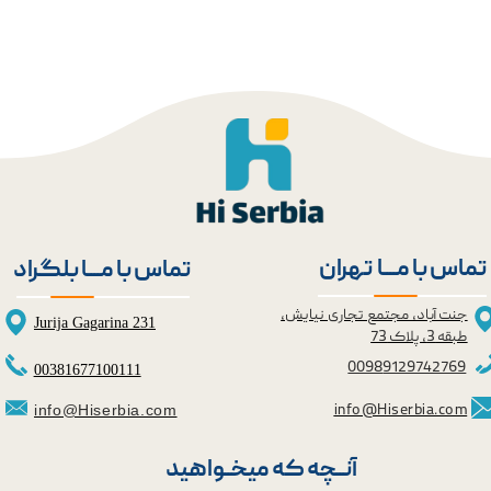
★
★
تماس با مــــا تهران
تماس با مــــا بلگراد
جنت آباد، مجتمع تجاری نیایش،
Jurija Gagarina 231
طبقه 3، پلاک 73
0098
9129742769
00381677100111
info@Hiserbia.com
info@Hiserbia.com
آنــچه که میخــواهید