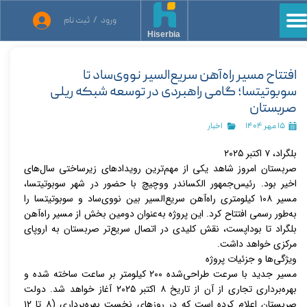
ورود
/
ثبت نام
حساب کاربری من
Hiserbia
تغییر گذر واژه
افتتاح مسیر راه‌آهن سریع‌السیر نووی‌ساد تا
سوبوتیتسا؛ گامی راهبردی در توسعه شبکه ریلی
سفارشات
صربستان
خروج از حساب کاربری
۱۵ مهر ۱۴۰۴
اخبار
بلگراد، ۷ اکتبر ۲۰۲۵
صربستان امروز شاهد یکی از مهم‌ترین رویدادهای زیرساختی سال‌های
اخیر بود. رئیس‌جمهور الکساندر ووچیچ با حضور در شهر سوبوتیتسا،
مسیر ۱۰۸ کیلومتری راه‌آهن سریع‌السیر بین نووی‌ساد و سوبوتیتسا را
به‌طور رسمی افتتاح کرد. این پروژه به‌عنوان دومین بخش از مسیر راه‌آهن
بلگراد تا بوداپست، نقش کلیدی در اتصال سریع‌تر صربستان به اروپای
مرکزی خواهد داشت.
ویژگی‌ها و جزئیات پروژه
مسیر جدید با سرعت طراحی‌شده ۲۰۰ کیلومتر بر ساعت ساخته شده و
بهره‌برداری تجاری از آن از تاریخ ۸ اکتبر ۲۰۲۵ آغاز خواهد شد. دولت
صربستان اعلام کرده است که در روزهای نخست بهره‌برداری (۸ تا ۱۲