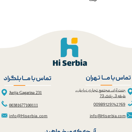
تماس با مــــا تهران
تماس با مــــا بلگراد
جنت آباد، مجتمع تجاری نیایش،
Jurija Gagarina 231
طبقه 3، پلاک 73
0098
9129742769
00381677100111
info@Hiserbia.com
info@Hiserbia.com