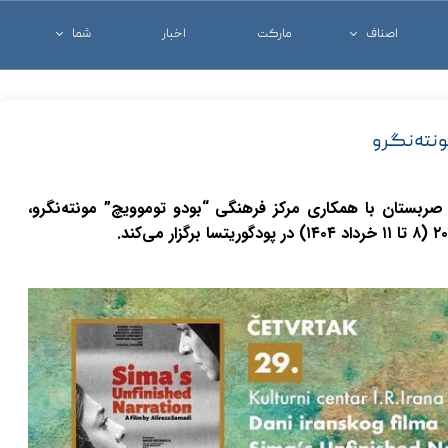
اصناف
مارکت
اخبار
شما
خدماتی و تجاری
شغل خود را معرفی ک
درمانی
کالای خود را معرفی ک
ونته‌نگرو
شرکت ها
آنچه که شما نیاز دار
صربستان با همکاری مرکز فرهنگی “بودو توموویچ” مونته‌نگرو،