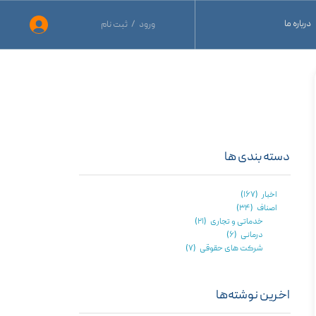
درباره ما
ورود
/
ثبت نام
حساب کاربری من
نید
تغییر گذر واژه
نید
سفارشات
ید
خروج از حساب کاربری
دسته بندی ها
اخبار
(۱۶۷)
اصناف
(۳۴)
خدماتی و تجاری
(۲۱)
درمانی
(۶)
شرکت های حقوقی
(۷)
اخرین نوشته‌ها