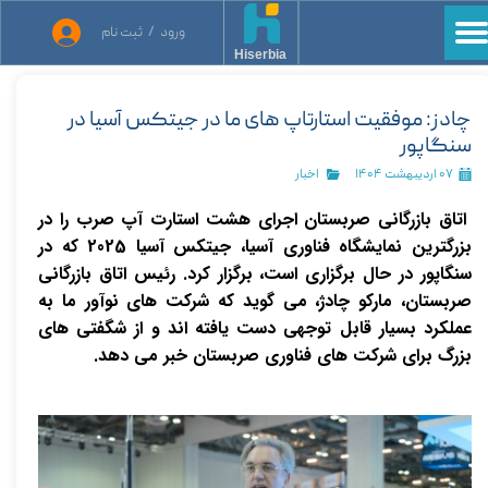
ورود
/
ثبت نام
حساب کاربری من
Hiserbia
تغییر گذر واژه
چادز: موفقیت استارتاپ های ما در جیتکس آسیا در
سنگاپور
سفارشات
۰۷ اردیبهشت ۱۴۰۴
اخبار
خروج از حساب کاربری
اتاق بازرگانی صربستان اجرای هشت استارت آپ صرب را در
بزرگترین نمایشگاه فناوری آسیا، جیتکس آسیا 2025 که در
سنگاپور در حال برگزاری است، برگزار کرد. رئیس اتاق بازرگانی
صربستان، مارکو چادژ، می گوید که شرکت های نوآور ما به
عملکرد بسیار قابل توجهی دست یافته اند و از شگفتی های
بزرگ برای شرکت های فناوری صربستان خبر می دهد.