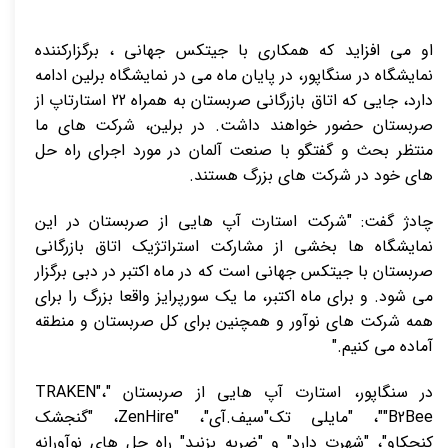
او می افزاید که همکاری با جیتکس جهانی ، برگزارکننده
نمایشگاه در سنگاپور، در پایان ماه می در نمایشگاه برلین ادامه
دارد، جایی که اتاق بازرگانی صربستان به همراه 22 استارتاپ از
صربستان حضور خواهند داشت. در برلین، شرکت های ما
منتظر بحث و گفتگو با صنعت آلمان در مورد اجرای راه حل
های خود در شرکت های بزرگ هستند.
چادژ گفت: "شرکت استارت آپ هایی از صربستان در این
نمایشگاه ها بخشی از مشارکت استراتژیک اتاق بازرگانی
صربستان با جیتکس جهانی است که در ماه اکتبر در دبی برگزار
می شود. و برای ماه اکتبر، ما یک سورپرایز واقعا بزرگ را برای
همه شرکت های نوآور و همچنین برای کل صربستان و منطقه
آماده می کنیم."
در سنگاپور، استارت آپ هایی از صربستان "TRAKEN"،
"B2Bee"، "مایلی تک"سیف.آی"، "ZenHire، "گنجشک
کنجکاو"، "شهرت دارد" و "ضربه بزنید" راه حل های نوآورانه