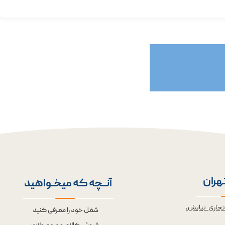
تهران
آنــچه که میخــواهید
تجاری نیایش،
شغل خود را معرفی کنید