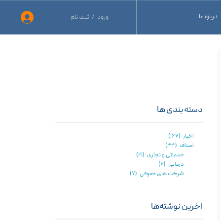
درباره ما
ورود
/
ثبت نام
حساب کاربری من
نید
تغییر گذر واژه
نید
سفارشات
ید
خروج از حساب کاربری
دسته بندی ها
اخبار
(۱۶۷)
اصناف
(۳۴)
خدماتی و تجاری
(۲۱)
درمانی
(۶)
شرکت های حقوقی
(۷)
اخرین نوشته‌ها