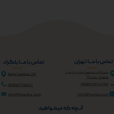
تماس با مــــا تهران
تماس با مــــا بلگراد
جنت آباد، مجتمع تجاری نیایش،
Jurija Gagarina 231
طبقه 3، پلاک 73
0098
9129742769
00381677100111
★
★
info@Hiserbia.com
info@Hiserbia.com
آنــچه که میخــواهید