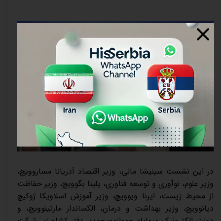
در این نشست سینیشا مالی، وزیر اقتصاد آدریانا مساروویچ،
وزیر علوم، نوآوری و توسعه فناوری، یلینا بگوویچ، وزیر حفاظت
از محیط زیست، ایرنا ویوویچ، وزیر آموزش اسلاویکا ژوکیچ
دیانوویچ، وزیر بهداشت و درمان، الکساندار مارتینوویچ، و
دولت الکترونیک میهایلو جووانوویچمدیر دفتر کشاورزی شرکت