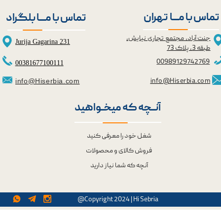
تماس با مــــا تهران
تماس با مــــا بلگراد
جنت آباد، مجتمع تجاری نیایش،
Jurija Gagarina 231
طبقه 3، پلاک 73
0098
9129742769
00381677100111
info@Hiserbia.com
info@Hiserbia.com
آنــچه که میخــواهید
شغل خود را معرفی کنید
فروش کالای و محصولات
آنچه که شما نیاز دارید
@Copyright 2024 | Hi Sebria