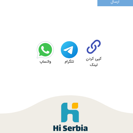
ارسال
کپی کردن
تلگرام
واتساپ
لینک
★
★