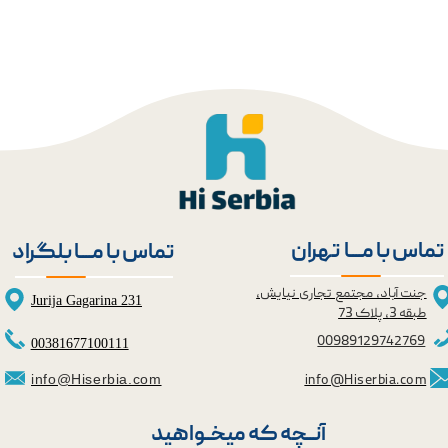
★
★
تماس با مــــا تهران
تماس با مــــا بلگراد
جنت آباد، مجتمع تجاری نیایش،
Jurija Gagarina 231
طبقه 3، پلاک 73
0098
9129742769
00381677100111
info@Hiserbia.com
info@Hiserbia.com
آنــچه که میخــواهید