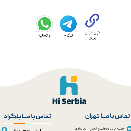
★
★
کپی کردن
تلگرام
واتساپ
لینک
تماس با مــــا تهران
تماس با مــــا بلگراد
جنت آباد، مجتمع تجاری نیایش،
Jurija Gagarina 231