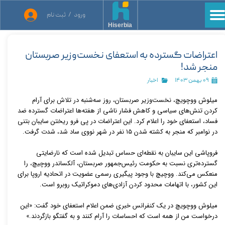
ورود
/
ثبت نام
حساب کاربری من
Hiserbia
تغییر گذر واژه
اعتراضات گسترده به استعفای نخست‌وزیر صربستان
منجر شد!
سفارشات
۰۹ بهمن ۱۴۰۳
اخبار
خروج از حساب کاربری
میلوش ووچویچ، نخست‌وزیر صربستان، روز سه‌شنبه در تلاش برای آرام
کردن تنش‌های سیاسی و کاهش فشار ناشی از هفته‌ها اعتراضات گسترده ضد
فساد، استعفای خود را اعلام کرد. این اعتراضات در پی فرو ریختن سایبان بتنی
در نوامبر که منجر به کشته شدن ۱۵ نفر در شهر نووی ساد شد، شدت گرفت.
فروپاشی این سایبان به نقطه‌ای حساس تبدیل شده است که نارضایتی
گسترده‌تری نسبت به حکومت رئیس‌جمهور صربستان، آلکساندر ووچیچ، را
منعکس می‌کند. ووچیچ با وجود پیگیری رسمی عضویت در اتحادیه اروپا برای
این کشور، با اتهامات محدود کردن آزادی‌های دموکراتیک روبرو است.
میلوش ووچویچ در یک کنفرانس خبری ضمن اعلام استعفای خود گفت: «این
درخواست من از همه است که احساسات را آرام کنند و به گفتگو بازگردند.»