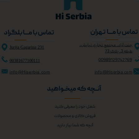
تماس با مــــا تهران
تماس با مــــا بلگراد
جنت آباد، مجتمع تجاری نیایش،
Jurija Gagarina 231
طبقه 3، پلاک 73
0098
9129742769
00381677100111
info@Hiserbia.com
info@Hiserbia.com
آنــچه که میخــواهید
شغل خود را معرفی کنید
فروش کالای و محصولات
آنچه که شما نیاز دارید