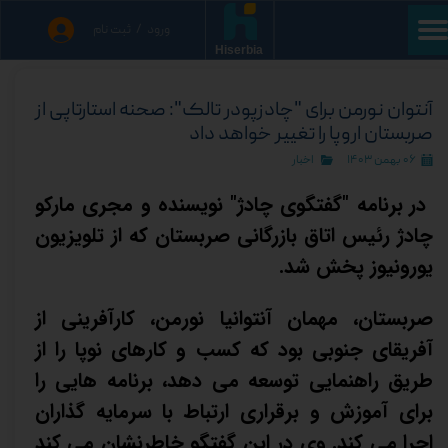
ورود
/
ثبت نام
حساب کاربری من
Hiserbia
تغییر گذر واژه
آنتوان نورمن برای "چادزپودر تالک": صحنه استارتاپی از
صربستان اروپا را تغییر خواهد داد
سفارشات
۰۶ بهمن ۱۴۰۳
اخبار
خروج از حساب کاربری
در برنامه "گفتگوی چادژ" نویسنده و مجری مارکو
چادژ رئیس اتاق بازرگانی صربستان که از تلویزیون
یورونیوز پخش شد.
صربستان، مهمان آنتوانیا نورمن، کارآفرینی از
آفریقای جنوبی بود که کسب و کارهای نوپا را از
طریق راهنمایی توسعه می دهد، برنامه هایی را
برای آموزش و برقراری ارتباط با سرمایه گذاران
اجرا می کند. وی در این گفتگو خاطرنشان می کند