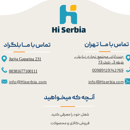
تماس با مــــا تهران
تماس با مــــا بلگراد
جنت آباد، مجتمع تجاری نیایش،
Jurija Gagarina 231
طبقه 3، پلاک 73
0098
9129742769
00381677100111
info@Hiserbia.com
info@Hiserbia.com
★
★
آنــچه که میخــواهید
شغل خود را معرفی کنید
فروش کالای و محصولات