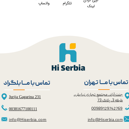
کپی کردن
تلگرام
واتساپ
لینک
تماس با مــــا تهران
تماس با مــــا بلگراد
★
★
جنت آباد، مجتمع تجاری نیایش،
Jurija Gagarina 231
طبقه 3، پلاک 73
0098
9129742769
00381677100111
info@Hiserbia.com
info@Hiserbia.com