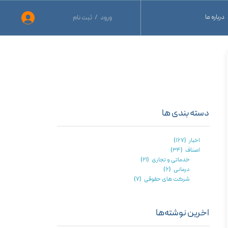
درباره ما
ورود
/
ثبت نام
حساب کاربری من
نید
تغییر گذر واژه
نید
سفارشات
ید
خروج از حساب کاربری
دسته بندی ها
اخبار
(۱۶۷)
اصناف
(۳۴)
خدماتی و تجاری
(۲۱)
درمانی
(۶)
شرکت های حقوقی
(۷)
اخرین نوشته‌ها