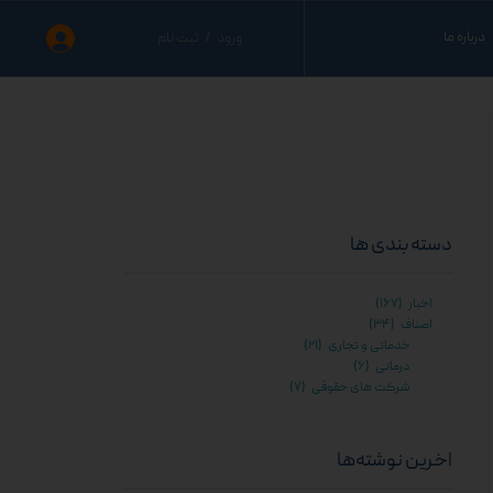
درباره ما
ورود
/
ثبت نام
حساب کاربری من
نید
تغییر گذر واژه
نید
سفارشات
ید
خروج از حساب کاربری
دسته بندی ها
اخبار
(۱۶۷)
اصناف
(۳۴)
خدماتی و تجاری
(۲۱)
درمانی
(۶)
شرکت های حقوقی
(۷)
اخرین نوشته‌ها