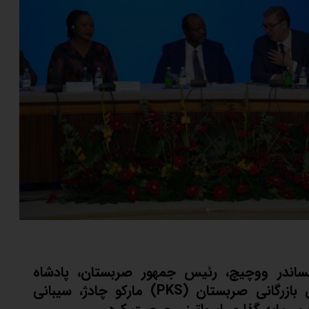
کساندر ووچیچ، رئیس جمهور صربستان، پادشاه
اسواتینی مسواتی سوم، رئیس اتاق بازرگانی صربستان (PKS) مارکو چادژ، سیبانی