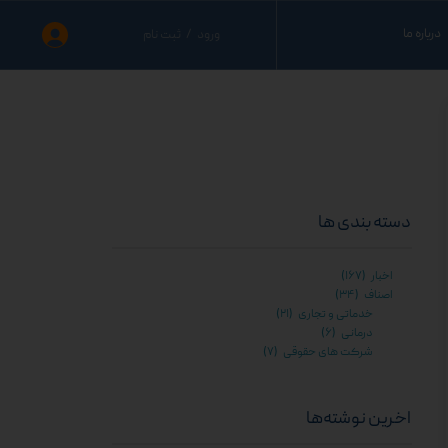
درباره ما
ورود
/
ثبت نام
حساب کاربری من
نید
تغییر گذر واژه
نید
سفارشات
ید
خروج از حساب کاربری
دسته بندی ها
اخبار
(۱۶۷)
اصناف
(۳۴)
خدماتی و تجاری
(۲۱)
درمانی
(۶)
شرکت های حقوقی
(۷)
اخرین نوشته‌ها