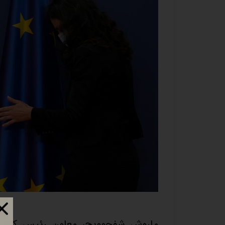
ماروش شفچوویچ، معاون رئیس کمیسیو