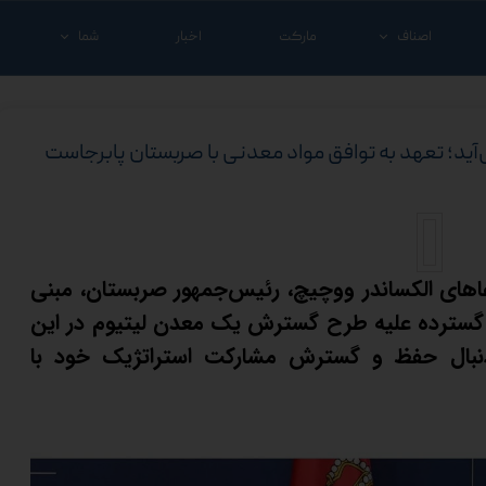
اصناف
مارکت
اخبار
شما
خدماتی و تجاری
شغل خود را معرفی ک
درمانی
کالای خود را معرفی ک
‌آید؛ تعهد به توافق مواد معدنی با صربستان پابرجاست
شرکت ها
آنچه که شما نیاز دار
دعاهای الکساندر ووچیچ، رئیس‌جمهور صربستان، مبنی
 گسترده علیه طرح گسترش یک معدن لیتیوم در این
 دنبال حفظ و گسترش مشارکت استراتژیک خود با