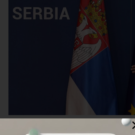
ن اروپا، و اولاف شولتس، صدراعظم آلمان، ماه