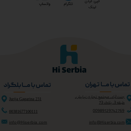
کپی کردن
تلگرام
واتساپ
لینک
★
★
تماس با مــــا تهران
تماس با مــــا بلگراد
جنت آباد، مجتمع تجاری نیایش،
Jurija Gagarina 231
طبقه 3، پلاک 73
0098
9129742769
00381677100111
info@Hiserbia.com
info@Hiserbia.com