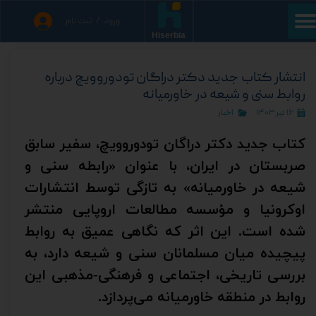
ورود
/
ثبت نام
حساب کاربری من
Hiserbia
تغییر گذر واژه
انتشار کتاب جدید دکتر دراگان تودوروویچ درباره
روابط سنی و شیعه در خاورمیانه
سفارشات
۱۶ تیر ۱۴۰۳
اخبار
خروج از حساب کاربری
کتاب جدید دکتر دراگان تودوروویچ، سفیر سابق
صربستان در ایران، با عنوان «رابطه سنی و
شیعه در خاورمیانه» به تازگی توسط انتشارات
اوکرونیا و مؤسسه مطالعات اروپایی منتشر
شده است. این اثر که نگاهی عمیق به روابط
پیچیده میان مسلمانان سنی و شیعه دارد، به
بررسی تاریخی، اجتماعی و فرهنگی-مذهبی این
روابط در منطقه خاورمیانه می‌پردازد.