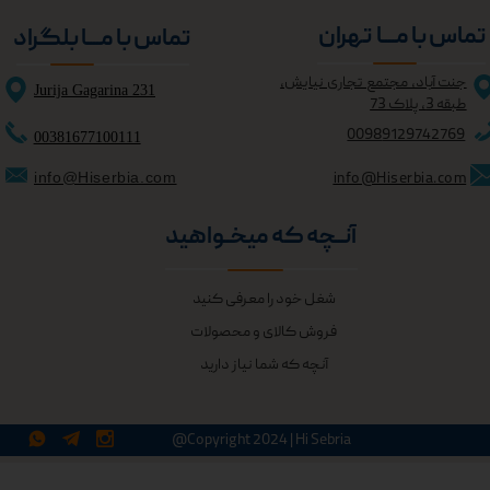
تماس با مــــا تهران
تماس با مــــا بلگراد
جنت آباد، مجتمع تجاری نیایش،
Jurija Gagarina 231
طبقه 3، پلاک 73
0098
9129742769
00381677100111
info@Hiserbia.com
info@Hiserbia.com
آنــچه که میخــواهید
شغل خود را معرفی کنید
فروش کالای و محصولات
آنچه که شما نیاز دارید
★
★
@Copyright 2024 | Hi Sebria