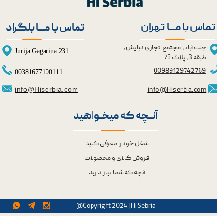
★
★
تماس با مــــا تهران
تماس با مــــا بلگراد
جنت آباد، مجتمع تجاری نیایش،
Jurija Gagarina 231
طبقه 3، پلاک 73
0098
9129742769
00381677100111
info@Hiserbia.com
info@Hiserbia.com
آنــچه که میخــواهید
شغل خود را معرفی کنید
فروش کالای و محصولات
آنچه که شما نیاز دارید
@Copyright 2024 | Hi Sebria