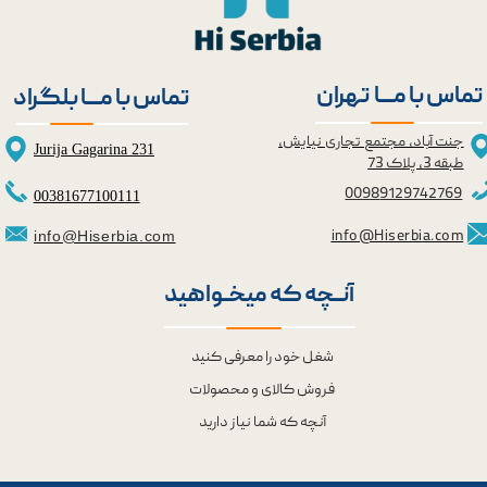
تماس با مــــا تهران
تماس با مــــا بلگراد
جنت آباد، مجتمع تجاری نیایش،
Jurija Gagarina 231
طبقه 3، پلاک 73
0098
9129742769
00381677100111
info@Hiserbia.com
info@Hiserbia.com
آنــچه که میخــواهید
شغل خود را معرفی کنید
فروش کالای و محصولات
آنچه که شما نیاز دارید