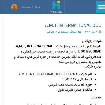
ورود
/
ثبت نام
حساب کاربری من
Hiserbia
تغییر گذر واژه
A.M.T. INTERNATIONAL DOO
سفارشات
۱۳ دی ۱۴۰۳
اصناف
،
شرکت های حقوقی
شرکت بازرگانی
خروج از حساب کاربری
علیرضا تقوی، تاجر و مدیرعامل شرکت
A.M.T. INTERNATIONAL
DOO BEOGRAD
، با سال‌ها تجربه در زمینه تجارت بین‌المللی و
عمده‌فروشی، آماده ارائه بهترین خدمات در حوزه فرش‌های دستباف و
ماشینی به مشتریان عزیز می‌باشد.
درباره شرکت:
نام شرکت:
A.M.T. INTERNATIONAL DOO BEOGRAD
کد مالیاتی:
112849457
حوزه فعالیت:
تجارت عمده‌فروشی
مالک و مدیر:
علیرضا تقوی
خدمات: