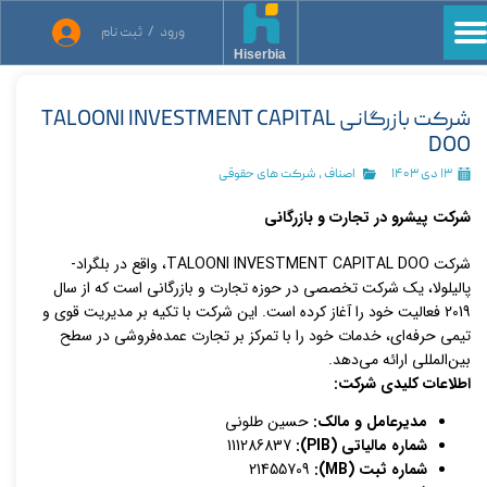
ورود
/
ثبت نام
حساب کاربری من
Hiserbia
تغییر گذر واژه
شرکت بازرگانی TALOONI INVESTMENT CAPITAL
DOO
سفارشات
۱۳ دی ۱۴۰۳
اصناف
،
شرکت های حقوقی
خروج از حساب کاربری
شرکت پیشرو در تجارت و بازرگانی
شرکت TALOONI INVESTMENT CAPITAL DOO، واقع در بلگراد-
پالیلولا، یک شرکت تخصصی در حوزه تجارت و بازرگانی است که از سال
2019 فعالیت خود را آغاز کرده است. این شرکت با تکیه بر مدیریت قوی و
تیمی حرفه‌ای، خدمات خود را با تمرکز بر تجارت عمده‌فروشی در سطح
بین‌المللی ارائه می‌دهد.
اطلاعات کلیدی شرکت:
مدیرعامل و مالک:
حسین طلونی
شماره مالیاتی (PIB):
111286837
شماره ثبت (MB):
21455709