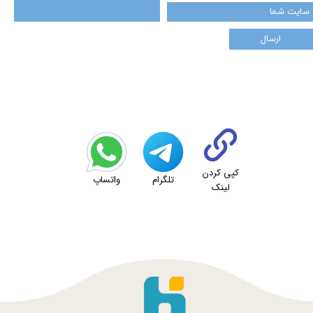
ارسال
★
★
کپی کردن
تلگرام
واتساپ
لینک