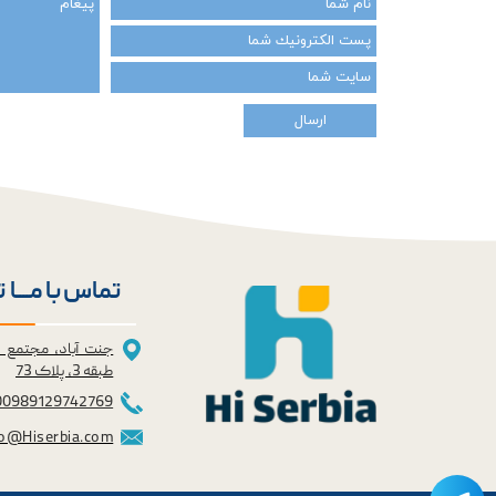
ارسال
تماس با مــــا 
جنت آباد، مجتمع 
طبقه 3، پلاک 73
0098
9129742769
fo@Hiserbia.com