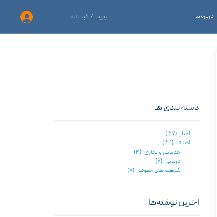
درباره ما
ورود
/
ثبت نام
حساب کاربری من
نید
تغییر گذر واژه
نید
سفارشات
ید
خروج از حساب کاربری
دسته بندی ها
اخبار
(۱۶۷)
اصناف
(۳۴)
خدماتی و تجاری
(۲۱)
درمانی
(۶)
شرکت های حقوقی
(۷)
اخرین نوشته‌ها