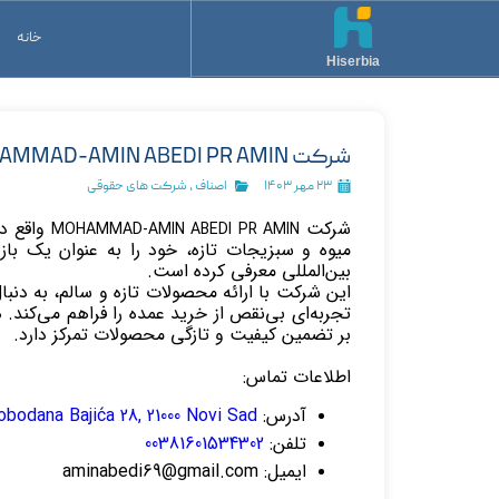
خانه
Hiserbia
شرکت MOHAMMAD-AMIN ABEDI PR AMIN
۲۳ مهر ۱۴۰۳
اصناف
،
شرکت های حقوقی
شرکت
واقع در
MOHAMMAD-AMIN ABEDI PR AMIN
میوه و سبزیجات تازه، خود را به عنوان یک با
بین‌المللی معرفی کرده است.
این شرکت با ارائه محصولات تازه و سالم، به دن
تجربه‌ای بی‌نقص از خرید عمده را فراهم می‌کند. 
بر تضمین کیفیت و تازگی محصولات تمرکز دارد.
اطلاعات تماس:
آدرس:
obodana Bajića 28, 21000 Novi Sad
تلفن:
00381601534302
ایمیل:
aminabedi69@gmail.com