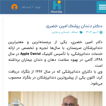
ورود
/
ثبت نام
حساب کاربری من
Hiserbia
تغییر گذر واژه
دکتر دندان پزشک امین خضری
سفارشات
۱۱ مهر ۱۴۰۳
اصناف
،
خدماتی و تجاری
دکتر امین خضری، یکی از برجسته‌ترین و معتبرترین
خروج از حساب کاربری
دندانپزشکان صربستان، با سال‌ها تجربه و تخصص در ارائه
خدمات دندانپزشکی، با تأسیس کلینیک
در سال
Apple Dental
1998، گامی در بهبود سلامت دهان و دندان بیماران برداشته
است.
وی با دکترای دندانپزشکی که در سال ۱۹۹۷ از بلگراد دریافت
کرد، اکنون یکی از پیشروترین دندانپزشکان در بلگراد محسوب
می‌شود.