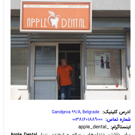
آدرس کلینیک:
Gandijeva 99/A, Belgrade
شماره تماس:
00381601889000
اینستاگرام:
_apple_dental
برای داشتن دندان‌هایی سالم و لبخندی زیبا،
Apple Dental