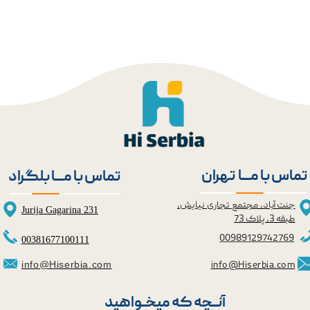
تماس با مــــا تهران
تماس با مــــا بلگراد
جنت آباد، مجتمع تجاری نیایش،
Jurija Gagarina 231
طبقه 3، پلاک 73
0098
9129742769
00381677100111
info@Hiserbia.com
info@Hiserbia.com
آنــچه که میخــواهید