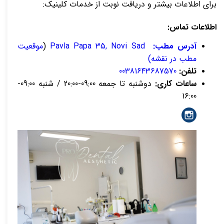
برای اطلاعات بیشتر و دریافت نوبت از خدمات کلینیک:
اطلاعات تماس:
آدرس مطب:
Pavla Papa 35, Novi Sad
(
موقعیت
مطب در نقشه)
تلفن:
00381643687570
ساعات کاری:
دوشنبه تا جمعه 09:00-20:00 / شنبه 09:00-
16:00