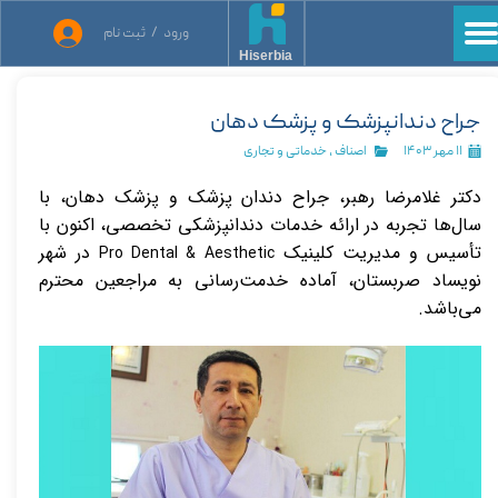
ورود
/
ثبت نام
حساب کاربری من
Hiserbia
تغییر گذر واژه
جراح دندانپزشک و پزشک دهان
سفارشات
۱۱ مهر ۱۴۰۳
اصناف
،
خدماتی و تجاری
دکتر غلامرضا رهبر، جراح دندان پزشک و پزشک دهان، با
خروج از حساب کاربری
سال‌ها تجربه در ارائه خدمات دندانپزشکی تخصصی، اکنون با
تأسیس و مدیریت کلینیک
در شهر
Pro Dental & Aesthetic
نویساد صربستان، آماده خدمت‌رسانی به مراجعین محترم
می‌باشد.