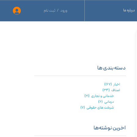
درباره ما
ورود
/
ثبت نام
حساب کاربری من
نید
تغییر گذر واژه
نید
سفارشات
ید
خروج از حساب کاربری
دسته بندی ها
اخبار
(۱۶۷)
اصناف
(۳۴)
خدماتی و تجاری
(۲۱)
درمانی
(۶)
شرکت های حقوقی
(۷)
اخرین نوشته‌ها