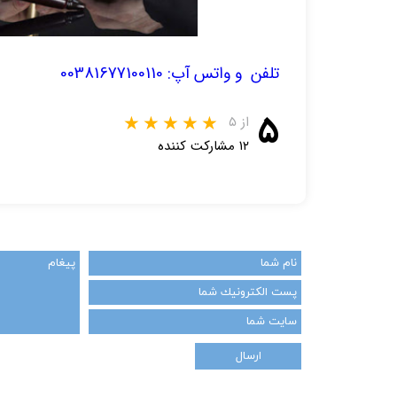
تلفن و واتس آپ: 00381677100110
۵
از ۵
۱۲ مشارکت کننده
ارسال